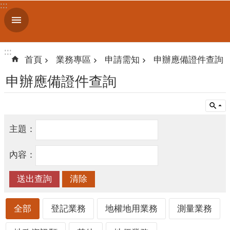
:::
跳到主要內容區塊
進
階
搜
:::
:::
尋
首頁
業務專區
申請需知
申辦應備證件查詢
申辦應備證件查詢
認
識
我
主題：
們
內容：
訊
息
公
告
全部
登記業務
地權地用業務
測量業務
線
上