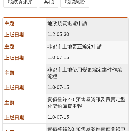
地政資訊類
其他
地價業務
服
務
地政規費退還申請
便
民
112-05-30
服
務
非都市土地更正編定申請
公
110-07-15
開
資
非都市土地使用變更編定案件作業
訊
流程
110-07-15
業
務
實價登錄2.0-預售屋資訊及買賣定型
專
化契約備查申報
區
110-07-15
民
意
實價登錄2.0-預售屋案件實價登錄申