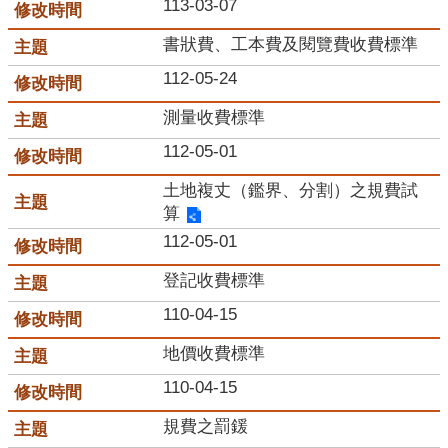
113-03-07
服
務
書狀費、工本費及閱覽費收費標準
112-05-24
便
民
測量收費標準
服
務
112-05-01
土地複丈（鑑界、分割）之規費試
公
算
開
資
112-05-01
訊
登記收費標準
業
110-04-15
務
專
地價收費標準
區
110-04-15
民
規費之罰鍰
意