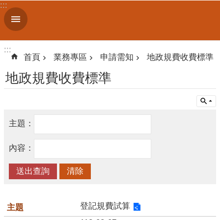
:::
跳到主要內容區塊
進
階
搜
:::
:::
尋
首頁
業務專區
申請需知
地政規費收費標準
地政規費收費標準
認
識
我
主題：
們
內容：
訊
息
公
告
登記規費試算
線
上