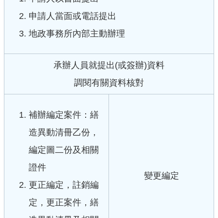
服
申請人當面或電話提出
務
地政事務所內部主動辦理
便
民
服
承辦人員就提出(或簽辦)資料
務
調閱有關資料核對
公
開
補辦編定案件：繕
資
訊
造異動清冊乙份，
業
編定圖二份及相關
務
證件
專
變更編定
區
更正編定，註銷編
民
定，更正案件，繕
意