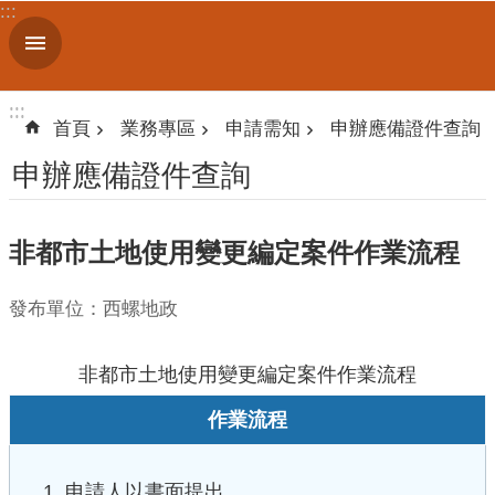
:::
跳到主要內容區塊
進
階
搜
:::
:::
尋
首頁
業務專區
申請需知
申辦應備證件查詢
申辦應備證件查詢
認
非都市土地使用變更編定案件作業流程
識
我
們
發布單位：西螺地政
訊
息
非都市土地使用變更編定案件作業流程
公
作業流程
告
線
申請人以書面提出
上