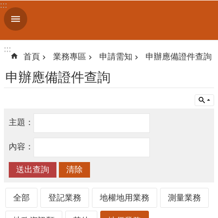
:::
跳到主要內容區塊
進
階
搜
:::
:::
尋
首頁
業務專區
申請需知
申辦應備證件查詢
申辦應備證件查詢
認
識
我
主題：
們
內容：
訊
息
公
告
全部
登記業務
地權地用業務
測量業務
線
上