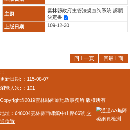
服
雲林縣政府主管法規查詢系統-訴願
務
決定書
便
109-12-30
民
服
務
公
回上一頁
回最上面
開
資
:::
訊
更新日期:
115-08-07
業
瀏覽人次:
101
務
Copyright©2019雲林縣西螺地政事務所 版權所有
專
區
地址︰648004雲林縣西螺鎮中山路66號
交
民
通位置
意