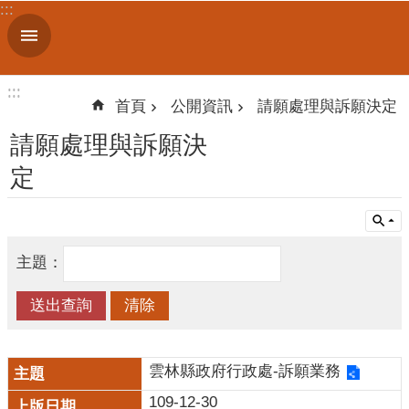
:::
跳到主要內容區塊
進
階
搜
:::
:::
尋
首頁
公開資訊
請願處理與訴願決定
請願處理與訴願決
定
認
識
我
們
主題：
訊
息
公
告
雲林縣政府行政處-訴願業務
線
109-12-30
上