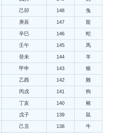
己卯
148
兔
庚辰
147
龍
辛巳
146
蛇
壬午
145
馬
癸未
144
羊
甲申
143
猴
乙酉
142
雞
丙戌
141
狗
丁亥
140
豬
戊子
139
鼠
己丑
138
牛