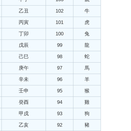
乙丑
102
牛
丙寅
101
虎
丁卯
100
兔
戊辰
99
龍
己巳
98
蛇
庚午
97
馬
辛未
96
羊
壬申
95
猴
癸酉
94
雞
甲戌
93
狗
乙亥
92
豬