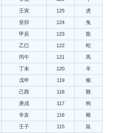
壬寅
125
虎
癸卯
124
兔
甲辰
123
龍
乙巳
122
蛇
丙午
121
馬
丁未
120
羊
戊申
119
猴
己酉
118
雞
庚戌
117
狗
辛亥
116
豬
壬子
115
鼠