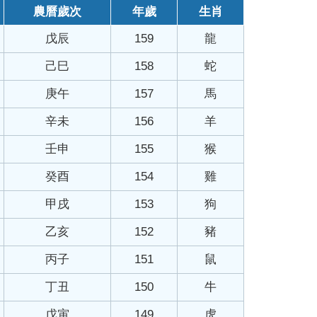
農曆歲次
年歲
生肖
戊辰
159
龍
己巳
158
蛇
庚午
157
馬
辛未
156
羊
壬申
155
猴
癸酉
154
雞
甲戌
153
狗
乙亥
152
豬
丙子
151
鼠
丁丑
150
牛
戊寅
149
虎