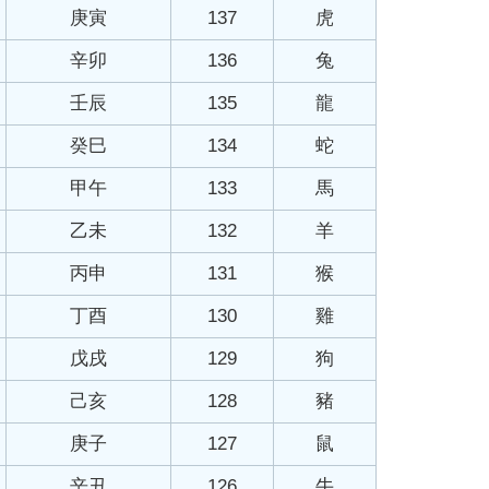
庚寅
137
虎
辛卯
136
兔
壬辰
135
龍
癸巳
134
蛇
甲午
133
馬
乙未
132
羊
丙申
131
猴
丁酉
130
雞
戊戌
129
狗
己亥
128
豬
庚子
127
鼠
辛丑
126
牛