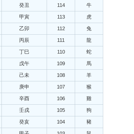
癸丑
114
牛
甲寅
113
虎
乙卯
112
兔
丙辰
111
龍
丁巳
110
蛇
戊午
109
馬
己未
108
羊
庚申
107
猴
辛酉
106
雞
壬戌
105
狗
癸亥
104
豬
甲子
103
鼠