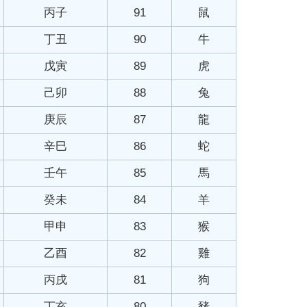
丙子
91
鼠
丁丑
90
牛
戊寅
89
虎
己卯
88
兔
庚辰
87
龍
辛巳
86
蛇
壬午
85
馬
癸未
84
羊
甲申
83
猴
乙酉
82
雞
丙戌
81
狗
丁亥
80
豬