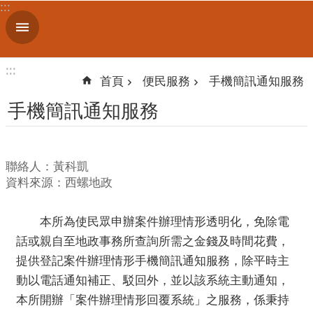
:::
跳到主要內容區塊
進
階
搜
:::
:::
尋
首頁
便民服務
手機簡訊通知服務
手機簡訊通知服務
認
識
聯絡人：黃科凱
我
資料來源：西螺地政
們
訊
本所為使民眾申辦案件辦理情形透明化，免除電
息
話或親自至地政事務所查詢所需之金錢及時間花費，
公
提供登記案件辦理情形手機簡訊通知服務，除平時主
告
動以電話通知補正、駁回外，並以該系統主動通知，
線
本所開辦「案件辦理情形回覆系統」之服務，係秉持
上