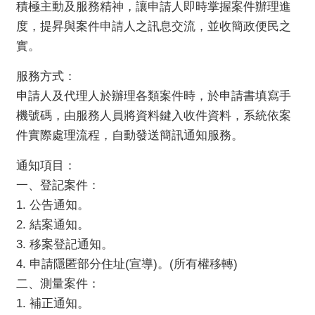
積極主動及服務精神，讓申請人即時掌握案件辦理進
服
度，提昇與案件申請人之訊息交流，並收簡政便民之
務
實。
便
民
服務方式：
服
申請人及代理人於辦理各類案件時，於申請書填寫手
務
機號碼，由服務人員將資料鍵入收件資料，系統依案
公
件實際處理流程，自動發送簡訊通知服務。
開
通知項目：
資
訊
一、登記案件：
1. 公告通知。
業
2. 結案通知。
務
專
3. 移案登記通知。
區
4. 申請隱匿部分住址(宣導)。(所有權移轉)
二、測量案件：
民
1. 補正通知。
意