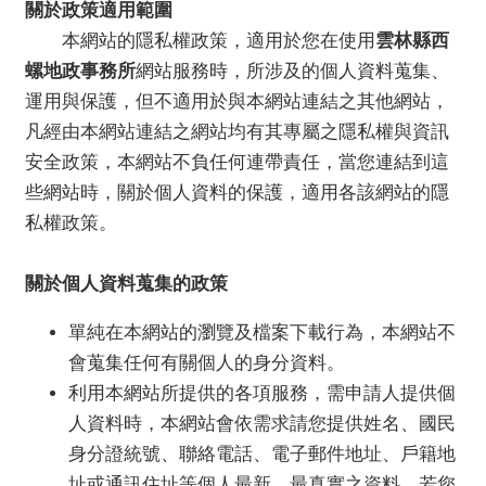
關於政策適用範圍
服
本網站的隱私權政策，適用於您在使用
雲林縣西
務
螺地政事務所
網站服務時，所涉及的個人資料蒐集、
便
運用與保護，但不適用於與本網站連結之其他網站，
民
凡經由本網站連結之網站均有其專屬之隱私權與資訊
服
安全政策，本網站不負任何連帶責任，當您連結到這
務
些網站時，關於個人資料的保護，適用各該網站的隱
公
私權政策。
開
資
訊
關於個人資料蒐集的政策
業
單純在本網站的瀏覽及檔案下載行為，本網站不
務
會蒐集任何有關個人的身分資料。
專
利用本網站所提供的各項服務，需申請人提供個
區
人資料時，本網站會依需求請您提供姓名、國民
民
身分證統號、聯絡電話、電子郵件地址、戶籍地
意
址或通訊住址等個人最新、最真實之資料。若您