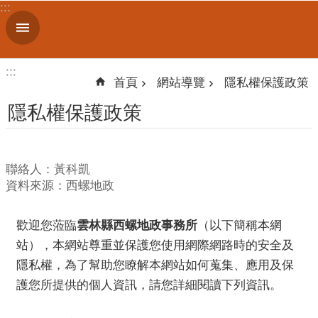
:::
跳到主要內容區塊
進
階
搜
:::
:::
尋
首頁
網站導覽
隱私權保護政策
隱私權保護政策
認
識
聯絡人：黃科凱
我
資料來源：西螺地政
們
訊
歡迎您蒞臨
雲林縣西螺地政事務所
（以下簡稱本網
息
站），本網站尊重並保護您使用網際網路時的安全及
公
隱私權，為了幫助您瞭解本網站如何蒐集、應用及保
告
護您所提供的個人資訊，請您詳細閱讀下列資訊。
線
上