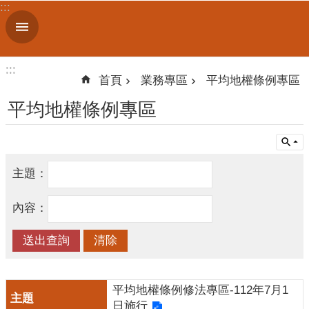
:::
跳到主要內容區塊
進
階
搜
:::
:::
尋
首頁
業務專區
平均地權條例專區
平均地權條例專區
認
識
我
主題：
們
內容：
訊
息
公
告
平均地權條例修法專區-112年7月1
線
日施行
上