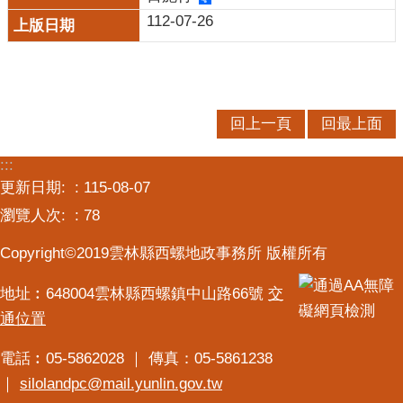
服
112-07-26
務
便
民
服
回上一頁
回最上面
務
:::
公
更新日期:
115-08-07
開
資
瀏覽人次:
78
訊
Copyright©2019雲林縣西螺地政事務所 版權所有
業
務
地址︰648004雲林縣西螺鎮中山路66號
交
專
通位置
區
電話︰05-5862028 ｜ 傳真：05-5861238
民
｜
silolandpc@mail.yunlin.gov.tw
意