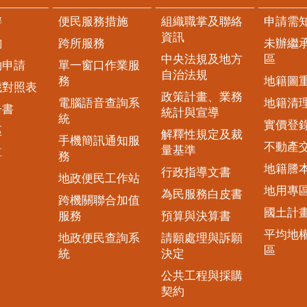
辦
便民服務措施
組織職掌及聯絡
申請需
資訊
詢
跨所服務
未辦繼
中央法規及地方
區
約申請
單一窗口作業服
自治法規
務
地籍圖
歲對照表
政策計畫、業務
電腦語音查詢系
地籍清
子書
統計與宣導
統
實價登
區
解釋性規定及裁
手機簡訊通知服
不動產
量基準
算
務
地籍謄
行政指導文書
地政便民工作站
地用專
為民服務白皮書
跨機關聯合加值
國土計
服務
預算與決算書
平均地
地政便民查詢系
請願處理與訴願
區
統
決定
公共工程與採購
契約