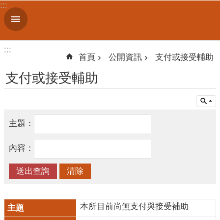
:::
跳到主要內容區塊
進
階
搜
:::
:::
尋
首頁
公開資訊
支付或接受輔助
支付或接受輔助
認
識
我
主題：
們
內容：
訊
息
公
告
本所目前尚無支付與接受補助
線
上