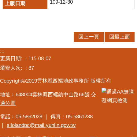
109-12-30
服
務
便
民
回上一頁
回最上面
服
務
:::
更新日期:
公
115-08-07
開
瀏覽人次:
87
資
訊
Copyright©2019雲林縣西螺地政事務所 版權所有
業
地址︰648004雲林縣西螺鎮中山路66號
交
務
通位置
專
區
電話︰05-5862028 ｜ 傳真：05-5861238
民
｜
silolandpc@mail.yunlin.gov.tw
意