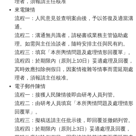
理者，須報請主任核准
交
流
來電陳情
流程一：人民意見並查明案由後，予以答復及適當溝
通。
流程二：溝通無共識者，請秘書或業務主管協助處
理。如需與主任洽談者，隨時安排主任與民有約。
流程三：填寫「本所輿情問題及處理情形回覆單」。
流程四：於期限內（原則上10日）妥適處理及回覆，
其時效應扣除例假日，因案情複雜等情事而需延期處
理者，須報請主任核准。
電子郵件陳情
流程一：接獲人民陳情後即由研考人員列管。
流程二：由研考人員填寫「本所輿情問題及處理情形
回覆單」。
流程三：擬稿送請主任批示後，即回覆並撤銷列管。
流程四：於期限內（原則上3日）妥適處理及回覆，