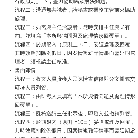
行政原則」 下，盡力協助民眾解決問題。
服
流程二：溝通無共識者，請秘書或業務主管前來協助
務
處理。
便
流程三：如需與主任洽談者，隨時安排主任與民有
民
約。並填寫「本所輿情問題及處理情形回覆單」。
服
流程四：於期限內（原則上10日）妥適處理及回覆，
務
其時效應扣除例假日，因案情複雜等情事而需延期處
公
理者，須報請主任核准。
開
書面陳情
資
流程一：收文人員接獲人民陳情書信後即分文掛號交
訊
研考人員列管。
業
流程二：由研考人員填寫「本所輿情問題及處理情形
務
回覆單」。
專
流程三：擬稿送請主任批示後，即發文並撤銷列管。
區
流程四：於期限內（原則上10日）妥適處理及回覆，
民
其時效應扣除例假日，因案情複雜等情事而需延期處
意