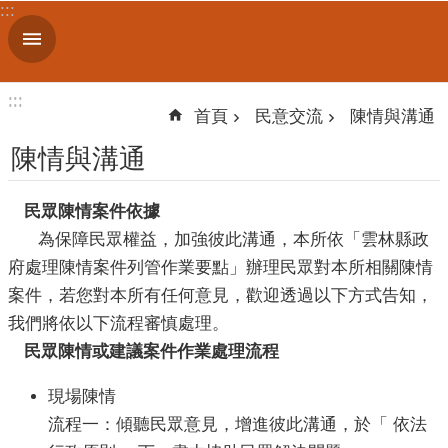
:::
跳到主要內容區塊
進
階
搜
:::
:::
尋
首頁
民意交流
陳情與溝通
陳情與溝通
認
民眾陳情案件依據
識
為保障民眾權益，加強彼此溝通，本所依「雲林縣政
我
府處理陳情案件列管作業要點」辦理民眾對本所相關陳情
們
案件，若您對本所有任何意見，歡迎透過以下方式告知，
訊
我們將依以下流程審慎處理。
息
民眾陳情或建議案件作業處理流程
公
告
現場陳情
線
流程一：傾聽民眾意見，增進彼此溝通，於「 依法
上