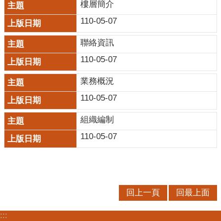
樓層簡介
服
務
110-05-07
便
聯絡資訊
民
110-05-07
服
務
業務概況
公
110-05-07
開
資
組織編制
訊
110-05-07
業
務
專
區
回上一頁
回最上面
民
意
:::