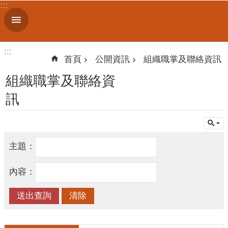
:::
跳到主要內容區塊
進
階
搜
:::
:::
尋
首頁
公開資訊
組織職掌及聯絡資訊
組織職掌及聯絡資
訊
認
識
我
們
主題：
訊
息
內容：
公
告
線
上