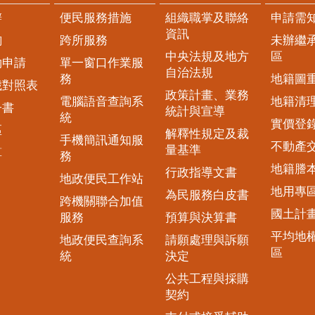
辦
便民服務措施
組織職掌及聯絡
申請需
資訊
詢
跨所服務
未辦繼
中央法規及地方
區
約申請
單一窗口作業服
自治法規
務
地籍圖
歲對照表
政策計畫、業務
電腦語音查詢系
地籍清
子書
統計與宣導
統
實價登
區
解釋性規定及裁
手機簡訊通知服
不動產
量基準
算
務
地籍謄
行政指導文書
地政便民工作站
地用專
為民服務白皮書
跨機關聯合加值
國土計
服務
預算與決算書
平均地
地政便民查詢系
請願處理與訴願
區
統
決定
公共工程與採購
契約