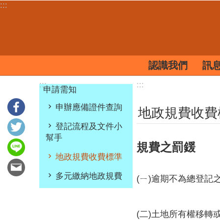
:::
跳到主要內容區塊
認識我們
訊
:::
:::
申請需知
申辦應備證件查詢
地政規費收費
登記流程及文件小
幫手
規費之罰鍰
地政規費收費標準
多元繳納地政規費
(ㄧ)逾期不為總登
(二)土地所有權移