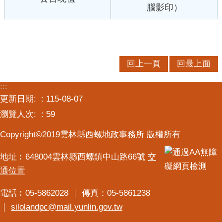
腦影印）
服
務
便
民
回上一頁
回最上面
服
務
:::
公
更新日期:
115-08-07
開
瀏覽人次:
59
資
訊
Copyright©2019雲林縣西螺地政事務所 版權所有
業
地址︰648004雲林縣西螺鎮中山路66號
交
務
通位置
專
區
電話︰05-5862028 ｜ 傳真：05-5861238
民
｜
silolandpc@mail.yunlin.gov.tw
意