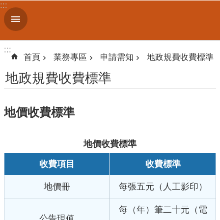
:::
跳到主要內容區塊
進
階
搜
:::
:::
尋
首頁
業務專區
申請需知
地政規費收費標準
地政規費收費標準
認
地價收費標準
識
我
們
地價收費標準
訊
收費項目
收費標準
息
公
地價冊
每張五元（人工影印）
告
線
每（年）筆二十元（電
公告現值
上