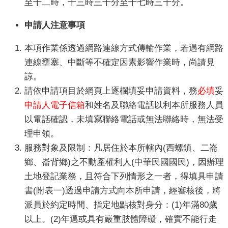
至十二時，十三時三十分至十七時三十分。
服
務
申請人注意事項
便
本項作業係透過網路連線方式傳輸作業，若遇有網路
民
連線壅塞、中斷等不確定因素影響作業時，尚請見
服
諒。
務
請依申請項目於網頁上逐欄填妥申請資料，務
必填
妥
公
申請人電子信箱
和姓名及聯絡電話以利本所服務人員
開
以電話確認，未填寫聯絡電話或無法聯絡時，無法受
資
訊
理申領。
服務對象及限制：凡居住於本所轄內(西螺鎮、二崙
業
鄉、崙背鄉)之不動產權利人(中華民國國民)，因辦理
務
土地登記業務，且符合下列情形之一者，得填具申請
專
區
書(附表一)透過申請方式向本所申請，經審核後，將
派員於約定時間、指定地點核對身分：(1)年滿80歲
民
以上。(2)年邁或具有嚴重肢體障礙，確實不能行走
意