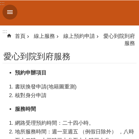
:::
跳到主要內容區塊
進
階
搜
:::
:::
尋
首頁
線上服務
線上預約申請
愛心到院到府
服務
愛心到院到府服務
認
識
預約申辦項目
我
們
書狀換發申請(地籍圖重測)
核對身分申請
訊
息
服務時間
公
告
網路受理預約時間：二十四小時。
線
地所服務時間：週一至週五 （例假日除外） ，八時
上