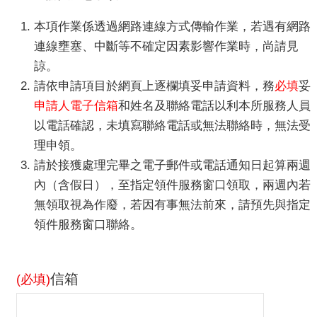
服
本項作業係透過網路連線方式傳輸作業，若遇有網路
務
連線壅塞、中斷等不確定因素影響作業時，尚請見
便
諒。
民
請依申請項目於網頁上逐欄填妥申請資料，務
必填
妥
服
申請人電子信箱
和姓名及聯絡電話以利本所服務人員
務
以電話確認，未填寫聯絡電話或無法聯絡時，無法受
公
理申領。
開
請於接獲處理完畢之電子郵件或電話通知日起算兩週
資
訊
內（含假日），至指定領件服務窗口領取，兩週內若
無領取視為作廢，若因有事無法前來，請預先與指定
業
領件服務窗口聯絡。
務
專
區
信箱
(必填)
民
意