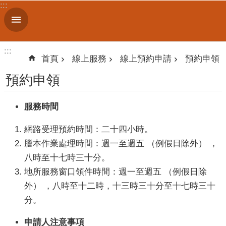
:::
跳到主要內容區塊
進
階
搜
:::
:::
尋
首頁
線上服務
線上預約申請
預約申領
預約申領
認
服務時間
識
我
網路受理預約時間：二十四小時。
們
謄本作業處理時間：週一至週五 （例假日除外） ，
八時至十七時三十分。
訊
息
地所服務窗口領件時間：週一至週五 （例假日除
公
外） ，八時至十二時，十三時三十分至十七時三十
告
分。
線
申請人注意事項
上