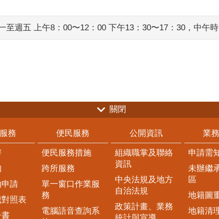
至週五 上午8：00〜12：00 下午13：30〜17：30，
關閉
服務
便民服務
公開資訊
業
辦
便民服務措施
組織職掌及聯絡
申請需
資訊
詢
跨所服務
未辦繼
中央法規及地方
區
約申請
單一窗口作業服
自治法規
務
地籍圖
歲對照表
政策計畫、業務
電腦語音查詢系
地籍清
子書
統計與宣導