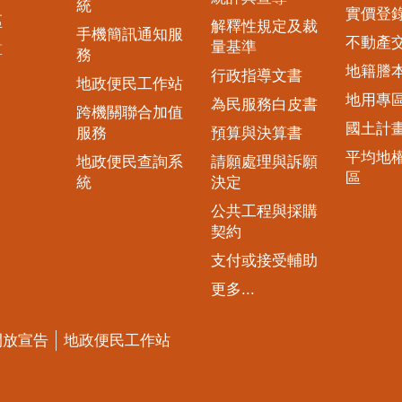
統
實價登
區
解釋性規定及裁
手機簡訊通知服
不動產
量基準
算
務
地籍謄
行政指導文書
地政便民工作站
地用專
為民服務白皮書
跨機關聯合加值
國土計
服務
預算與決算書
平均地
地政便民查詢系
請願處理與訴願
區
統
決定
公共工程與採購
契約
支付或接受輔助
更多...
開放宣告
地政便民工作站