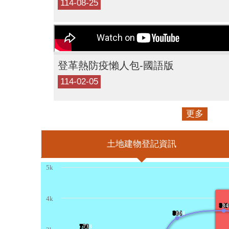
114-08-25
登革熱防疫懶人包-國語版
114-02-05
更多
土地建物登記資訊
5k
4k
840
?
84
804
?
804
738
?
738