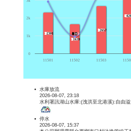
3k
428
?
42
2k
2657
?
2657
2301
?
2301
443
?
443
1k
1639
?
1639
0
11501
11502
11503
1150
水庫放流
2026-08-07, 23:18
水利署訊湖山水庫:(洩洪至北港溪):自由溢
停水
2026-08-07, 15:37