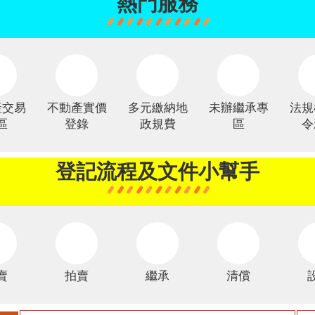
熱門服務
產交易
不動產實價
多元繳納地
未辦繼承專
法規
區
登錄
政規費
區
令
登記流程及文件小幫手
賣
拍賣
繼承
清償