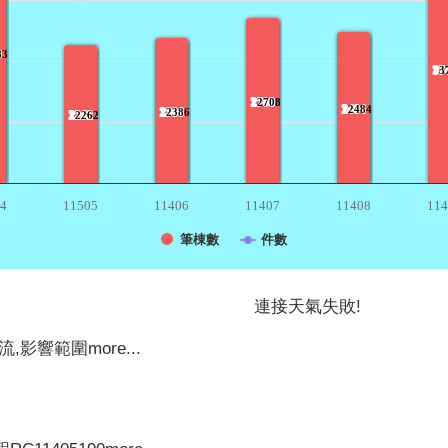
3
83
37
?
3
2708
?
2708
2484
?
2484
2386
?
2386
2262
?
2262
4
11505
11406
11407
11408
114
筆棟數
件數
連接天氣失敗!
流,影響範圍
more...