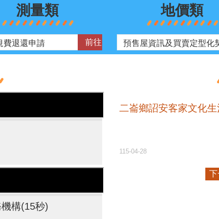
測量類
地價類
二崙鄉詔安客家文化生
115-04-28
下
構(15秒)