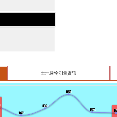
土地建物測量資訊
965
?
965
0
832
?
832
797
?
797
78
?
7
767
?
767