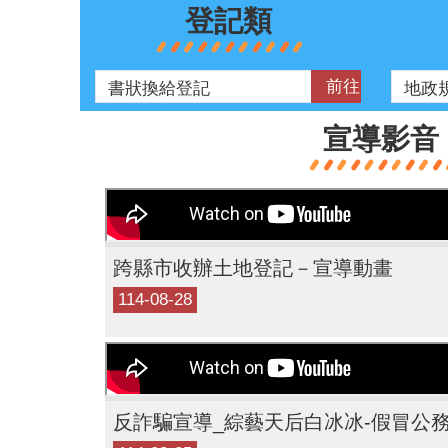
登記類
宣導影音
跨縣市收辦土地登記－宣導動畫
114-08-28
反詐騙宣導_綜藝天后白冰冰-假冒公務機