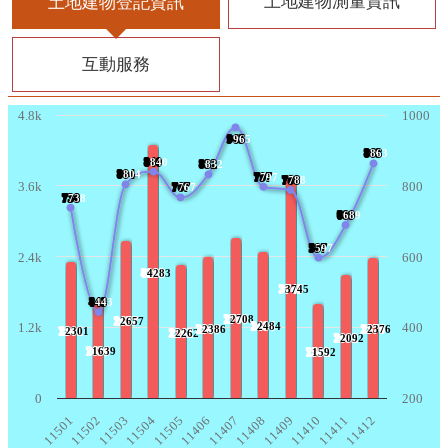
土地建物測量資訊
土地建物登記資訊
互動服務
4.8k
1000
965
?
965
863
?
863
840
?
840
832
?
832
804
?
804
797
?
797
788
?
788
3.6k
800
767
?
767
738
?
738
689
?
689
597
?
597
2.4k
600
4283
?
4283
3745
?
3745
443
?
443
2708
?
2708
2657
?
2657
2484
?
2484
1.2k
400
2386
?
2386
2376
?
2376
2301
?
2301
2262
?
2262
2092
?
2092
1639
?
1639
1592
?
1592
0
200
11501
11502
11503
11504
11505
11406
11407
11408
11409
11410
11411
11412