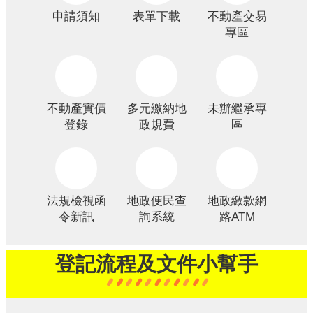
服
申請須知
表單下載
不動產交易
務
專區
便
民
服
務
不動產實價
多元繳納地
未辦繼承專
登錄
政規費
區
公
開
資
訊
法規檢視函
地政便民查
地政繳款網
業
令新訊
詢系統
路ATM
務
專
區
登記流程及文件小幫手
民
意