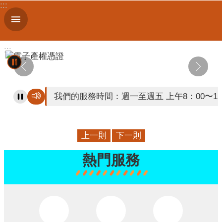
:::
跳到主要內容區塊
進
階
搜
:::
尋
我們的服務時間：週一至週五 上午8：00〜12
認
識
我
們
上一則
下一則
訊
熱門服務
息
公
告
線
上